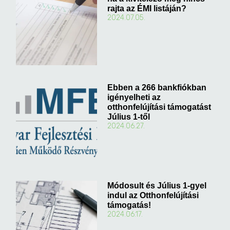
rajta az ÉMI listáján?
2024.07.05.
Ebben a 266 bankfiókban
igényelheti az
otthonfelújítási támogatást
Július 1-től
2024.06.27.
Módosult és Július 1-gyel
indul az Otthonfelújítási
támogatás!
2024.06.17.