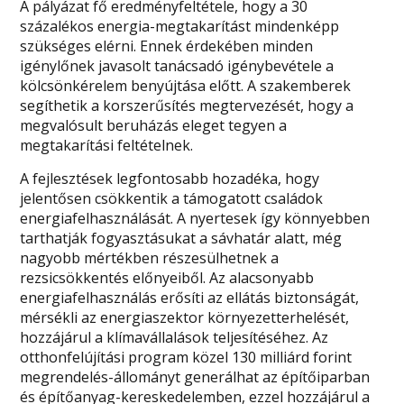
A pályázat fő eredményfeltétele, hogy a 30
százalékos energia-megtakarítást mindenképp
szükséges elérni. Ennek érdekében minden
igénylőnek javasolt tanácsadó igénybevétele a
kölcsönkérelem benyújtása előtt. A szakemberek
segíthetik a korszerűsítés megtervezését, hogy a
megvalósult beruházás eleget tegyen a
megtakarítási feltételnek.
A fejlesztések legfontosabb hozadéka, hogy
jelentősen csökkentik a támogatott családok
energiafelhasználását. A nyertesek így könnyebben
tarthatják fogyasztásukat a sávhatár alatt, még
nagyobb mértékben részesülhetnek a
rezsicsökkentés előnyeiből. Az alacsonyabb
energiafelhasználás erősíti az ellátás biztonságát,
mérsékli az energiaszektor környezetterhelését,
hozzájárul a klímavállalások teljesítéséhez. Az
otthonfelújítási program közel 130 milliárd forint
megrendelés-állományt generálhat az építőiparban
és építőanyag-kereskedelemben, ezzel hozzájárul a