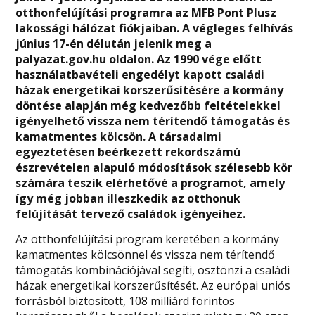
otthonfelújítási programra az MFB Pont Plusz
lakossági hálózat fiókjaiban. A végleges felhívás
június 17-én délután jelenik meg a
palyazat.gov.hu oldalon. Az 1990 vége előtt
használatbavételi engedélyt kapott családi
házak energetikai korszerűsítésére a kormány
döntése alapján még kedvezőbb feltételekkel
igényelhető vissza nem térítendő támogatás és
kamatmentes kölcsön. A társadalmi
egyeztetésen beérkezett rekordszámú
észrevételen alapuló módosítások szélesebb kör
számára teszik elérhetővé a programot, amely
így még jobban illeszkedik az otthonuk
felújítását tervező családok igényeihez.
Az otthonfelújítási program keretében a kormány
kamatmentes kölcsönnel és vissza nem térítendő
támogatás kombinációjával segíti, ösztönzi a családi
házak energetikai korszerűsítését. Az európai uniós
forrásból biztosított, 108 milliárd forintos