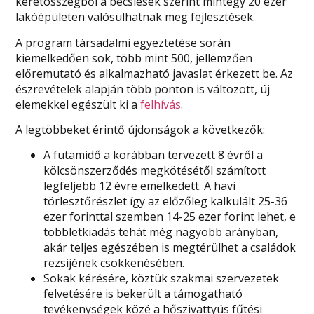
keretösszegből a becslések szerint mintegy 20 ezer
lakóépületen valósulhatnak meg fejlesztések.
A program társadalmi egyeztetése során
kiemelkedően sok, több mint 500, jellemzően
előremutató és alkalmazható javaslat érkezett be. Az
észrevételek alapján több ponton is változott, új
elemekkel egészült ki a
felhívás
.
A legtöbbeket érintő újdonságok a következők:
A futamidő a korábban tervezett 8 évről a
kölcsönszerződés megkötésétől számított
legfeljebb 12 évre emelkedett. A havi
törlesztőrészlet így az előzőleg kalkulált 25-36
ezer forinttal szemben 14-25 ezer forint lehet, e
többletkiadás tehát még nagyobb arányban,
akár teljes egészében is megtérülhet a családok
rezsijének csökkenésében.
Sokak kérésére, köztük szakmai szervezetek
felvetésére is bekerült a támogatható
tevékenységek közé a hőszivattyús fűtési