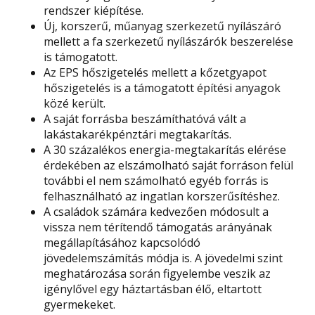
rendszer kiépítése.
Új, korszerű, műanyag szerkezetű nyílászáró
mellett a fa szerkezetű nyílászárók beszerelése
is támogatott.
Az EPS hőszigetelés mellett a kőzetgyapot
hőszigetelés is a támogatott építési anyagok
közé került.
A saját forrásba beszámíthatóvá vált a
lakástakarékpénztári megtakarítás.
A 30 százalékos energia-megtakarítás elérése
érdekében az elszámolható saját forráson felül
további el nem számolható egyéb forrás is
felhasználható az ingatlan korszerűsítéshez.
A családok számára kedvezően módosult a
vissza nem térítendő támogatás arányának
megállapításához kapcsolódó
jövedelemszámítás módja is. A jövedelmi szint
meghatározása során figyelembe veszik az
igénylővel egy háztartásban élő, eltartott
gyermekeket.