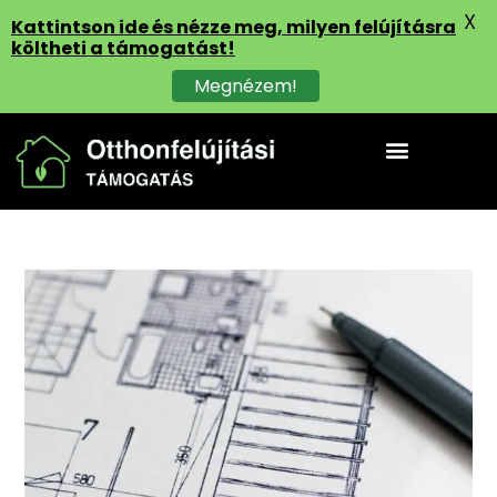
X
Kattintson ide és nézze meg, milyen felújításra
költheti a támogatást!
Megnézem!
Felhasználási területek
Részletes tájékoztató
Otthonfelújítási támogatás értesítő