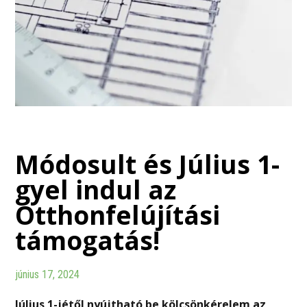
Módosult és Július 1-
gyel indul az
Otthonfelújítási
támogatás!
június 17, 2024
Július 1-jétől nyújtható be kölcsönkérelem az