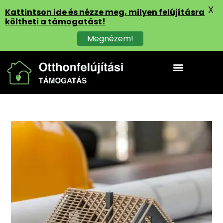
X
Kattintson ide és nézze meg, milyen felújításra
költheti a támogatást!
Megnézem!
Felhasználási területek
Részletes tájékoztató
Otthonfelújítási támogatás értesítő