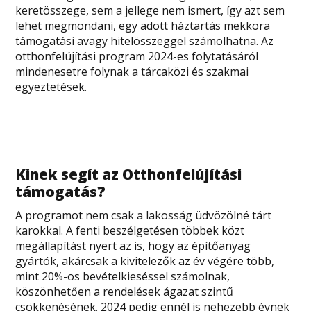
keretösszege, sem a jellege nem ismert, így azt sem
lehet megmondani, egy adott háztartás mekkora
támogatási avagy hitelösszeggel számolhatna. Az
otthonfelújítási program 2024-es folytatásáról
mindenesetre folynak a tárcaközi és szakmai
egyeztetések.
Kinek segít az Otthonfelújítási
támogatás?
A programot nem csak a lakosság üdvözölné tárt
karokkal. A fenti beszélgetésen többek közt
megállapítást nyert az is, hogy az építőanyag
gyártók, akárcsak a kivitelezők az év végére több,
mint 20%-os bevételkieséssel számolnak,
köszönhetően a rendelések ágazat szintű
csökkenésének. 2024 pedig ennél is nehezebb évnek