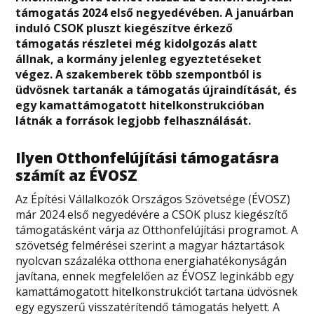
támogatás 2024 első negyedévében. A januárban
induló CSOK pluszt kiegészítve érkező
támogatás részletei még kidolgozás alatt
állnak, a kormány jelenleg egyeztetéseket
végez. A szakemberek több szempontból is
üdvösnek tartanák a támogatás újraindítását, és
egy kamattámogatott hitelkonstrukcióban
látnák a források legjobb felhasználását.
Ilyen Otthonfelújítási támogatásra
számít az ÉVOSZ
Az Építési Vállalkozók Országos Szövetsége (ÉVOSZ)
már 2024 első negyedévére a CSOK plusz kiegészítő
támogatásként várja az Otthonfelújítási programot. A
szövetség felmérései szerint a magyar háztartások
nyolcvan százaléka otthona energiahatékonyságán
javítana, ennek megfelelően az ÉVOSZ leginkább egy
kamattámogatott hitelkonstrukciót tartana üdvösnek
egy egyszerű visszatérítendő támogatás helyett. A