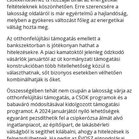
feltételeknek köszönhetően. Erre szerencsére a
lakosság oldaláról is már egyértelmű a hajlandóság,
melyben a gyökeres változást főleg az energetikai
válság hozta meg.
Az otthonfelújítási támogatás emellett a
bankszektorban is jótékonyan hathat a
hitelezésekre. A piaci kamatoktól jelenleg ódzkodó
vásárlók januártól az út kormányzati támogatási
konstrukcióban több hitellehetőség közül is
választhatnak, sőt bizonyos esetekben vélhetően
kombinálhatják is őket.
Összességében tehát nem csupán a lakosság várja az
otthonfelújítási támogatás, a CSOK programok és a
babaváró módosításával kidolgozott támogatási
programot. A 2024 januárjától nyíló lehetőségek
egyaránt pezsdíthetik fel a csipkerózsa álmát alvó
ingatlanpiacot, az építőipart, de lakásbérleti
válságból is segíthet kilábalni, ahogy a hitelezések is
felpezsdülhetnek. Ha pedig az ÉVOSZ elgondolásai