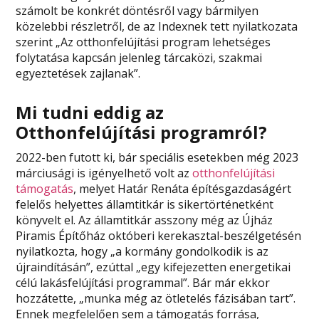
számolt be konkrét döntésről vagy bármilyen
közelebbi részletről, de az Indexnek tett nyilatkozata
szerint „Az otthonfelújítási program lehetséges
folytatása kapcsán jelenleg tárcaközi, szakmai
egyeztetések zajlanak”.
Mi tudni eddig az
Otthonfelújítási programról?
2022-ben futott ki, bár speciális esetekben még 2023
márciusági is igényelhető volt az
otthonfelújítási
támogatás
, melyet Határ Renáta építésgazdaságért
felelős helyettes államtitkár is sikertörténetként
könyvelt el. Az államtitkár asszony még az Újház
Piramis Építőház októberi kerekasztal-beszélgetésén
nyilatkozta, hogy „a kormány gondolkodik is az
újraindításán”, ezúttal „egy kifejezetten energetikai
célú lakásfelújítási programmal”. Bár már ekkor
hozzátette, „munka még az ötletelés fázisában tart”.
Ennek megfelelően sem a támogatás forrása,