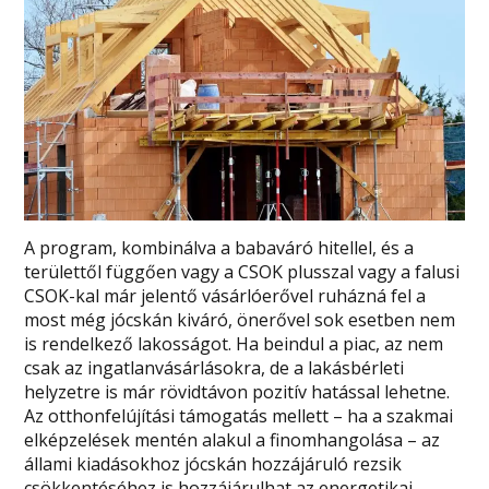
A program, kombinálva a babaváró hitellel, és a
területtől függően vagy a CSOK plusszal vagy a falusi
CSOK-kal már jelentő vásárlóerővel ruházná fel a
most még jócskán kiváró, önerővel sok esetben nem
is rendelkező lakosságot. Ha beindul a piac, az nem
csak az ingatlanvásárlásokra, de a lakásbérleti
helyzetre is már rövidtávon pozitív hatással lehetne.
Az otthonfelújítási támogatás mellett – ha a szakmai
elképzelések mentén alakul a finomhangolása – az
állami kiadásokhoz jócskán hozzájáruló rezsik
csökkentéséhez is hozzájárulhat az energetikai