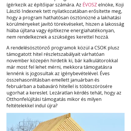
ígérkezik az építőipar számára. Az
ÉVOSZ
elnöke, Koji
László Indexnek tett nyilatkozatában erősítette meg,
hogy a program hathatósan ösztönözné a lakhatási
körülményeket javító törekvéseket, hiszen a lakosság
hiába újítana vagy építkezne energiahatékonyan,
nem rendelkeznek a szükséges kerettel hozzá.
A rendelésösztönző programok közül a CSOK plusz
támogatott hitel részletszabályait várhatóan
november közepén hirdetik ki, bár kalkulátorokkal
már most fel lehet mérni, mekkora támogatásra
lennénk is jogosultak az igénybevételével. Éves
összehasonlításban emellett januárban és
februárban a babaváró hitellel is többszörösére
ugorhat a kereslet. Lezáratlan kérdés tehát, hogy az
Otthonfelújítási támogatás mikor és milyen
feltételekkel indul újra?