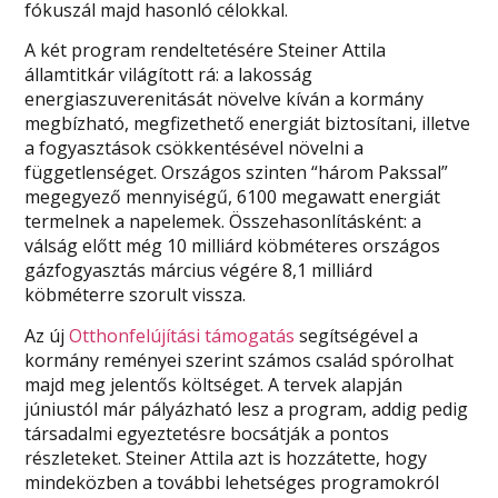
fókuszál majd hasonló célokkal.
A két program rendeltetésére Steiner Attila
államtitkár világított rá: a lakosság
energiaszuverenitását növelve kíván a kormány
megbízható, megfizethető energiát biztosítani, illetve
a fogyasztások csökkentésével növelni a
függetlenséget. Országos szinten “három Pakssal”
megegyező mennyiségű, 6100 megawatt energiát
termelnek a napelemek. Összehasonlításként: a
válság előtt még 10 milliárd köbméteres országos
gázfogyasztás március végére 8,1 milliárd
köbméterre szorult vissza.
Az új
Otthonfelújítási támogatás
segítségével a
kormány reményei szerint számos család spórolhat
majd meg jelentős költséget. A tervek alapján
júniustól már pályázható lesz a program, addig pedig
társadalmi egyeztetésre bocsátják a pontos
részleteket. Steiner Attila azt is hozzátette, hogy
mindeközben a további lehetséges programokról