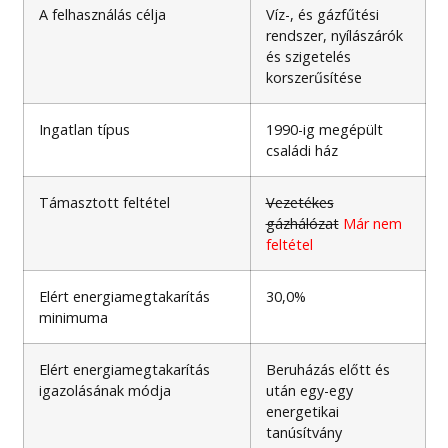
A felhasználás célja
Víz-, és gázfűtési
rendszer, nyílászárók
és szigetelés
korszerűsítése
Ingatlan típus
1990-ig megépült
családi ház
Támasztott feltétel
Vezetékes
gázhálózat
Már nem
feltétel
Elért energiamegtakarítás
30,0%
minimuma
Elért energiamegtakarítás
Beruházás előtt és
igazolásának módja
után egy-egy
energetikai
tanúsítvány