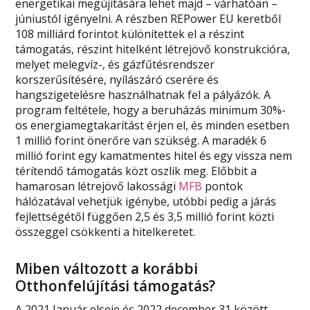
energetikai megújítására lehet majd – várhatóan –
júniustól igényelni. A részben REPower EU keretből
108 milliárd forintot különítettek el a részint
támogatás, részint hitelként létrejövő konstrukcióra,
melyet melegvíz-, és gázfűtésrendszer
korszerűsítésére, nyílászáró cserére és
hangszigetelésre használhatnak fel a pályázók. A
program feltétele, hogy a beruházás minimum 30%-
os energiamegtakarítást érjen el, és minden esetben
1 millió forint önerőre van szükség. A maradék 6
millió forint egy kamatmentes hitel és egy vissza nem
térítendő támogatás közt oszlik meg. Előbbit a
hamarosan létrejövő lakossági
MFB
pontok
hálózatával vehetjük igénybe, utóbbi pedig a járás
fejlettségétől függően 2,5 és 3,5 millió forint közti
összeggel csökkenti a hitelkeretet.
Miben változott a korábbi
Otthonfelújítási támogatás?
A 2021 Január elseje és 2022 december 31 között