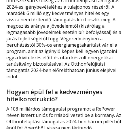
önrészre van szükség az Otthonfelújítási támogatás
2024-es igénybevételéhez a tulajdonos részéről. A
maradék 6 millió egy kedvezményes hitel és egy
vissza nem térítendő támogatás közt oszlik meg. A
megoszlás aránya a jövedelemtől (kizárólag a
legmagasabb jövedelmek esetén bír befolyással) és a
járás fejlettségétől függ. Végeredményben a
beruházástól 30%-os energiamegtakarítást vár el a
program, amit az igénylő képes kell legyen igazolni
egy a kivitelezés előtt és után készült energetikai
tanúsítvány biztosításával. Az Otthonfelújítási
támogatás 2024-ben előreláthatóan június elejével
indul.
Hogyan épül fel a kedvezményes
hitelkonstrukció?
A 108 milliárdos támogatási programot a RePower
néven ismert uniós forrásból vezeti be a kormány. Az
Otthonfelújítási támogatás 2024-ben három pillérből
épül fel: önerőből, vissza nem térítendő