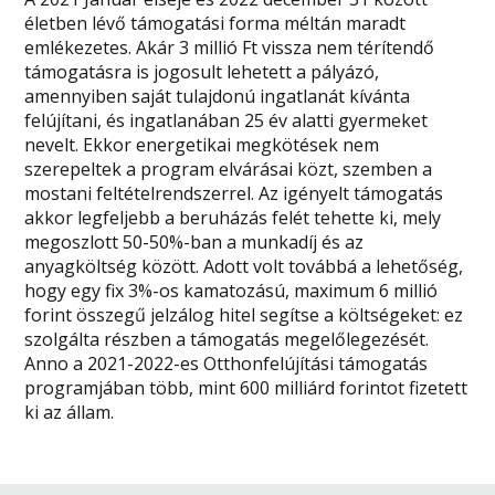
életben lévő támogatási forma méltán maradt
emlékezetes. Akár 3 millió Ft vissza nem térítendő
támogatásra is jogosult lehetett a pályázó,
amennyiben saját tulajdonú ingatlanát kívánta
felújítani, és ingatlanában 25 év alatti gyermeket
nevelt. Ekkor energetikai megkötések nem
szerepeltek a program elvárásai közt, szemben a
mostani feltételrendszerrel. Az igényelt támogatás
akkor legfeljebb a beruházás felét tehette ki, mely
megoszlott 50-50%-ban a munkadíj és az
anyagköltség között. Adott volt továbbá a lehetőség,
hogy egy fix 3%-os kamatozású, maximum 6 millió
forint összegű jelzálog hitel segítse a költségeket: ez
szolgálta részben a támogatás megelőlegezését.
Anno a 2021-2022-es Otthonfelújítási támogatás
programjában több, mint 600 milliárd forintot fizetett
ki az állam.