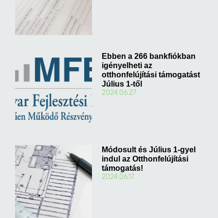
Ebben a 266 bankfiókban
igényelheti az
otthonfelújítási támogatást
Július 1-től
2024.06.27.
Módosult és Július 1-gyel
indul az Otthonfelújítási
támogatás!
2024.06.17.