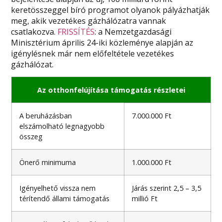
keretösszeggel bíró programot olyanok pályázhatják
meg, akik vezetékes gázhálózatra vannak
csatlakozva.
FRISSÍTÉS
: a Nemzetgazdasági
Minisztérium április 24-iki közleménye alapján az
igénylésnek már nem előfeltétele vezetékes
gázhálózat.
Az otthonfelújítása támogatás részletei
A beruházásban
7.000.000 Ft
elszámolható legnagyobb
összeg
Önerő minimuma
1.000.000 Ft
Igényelhető vissza nem
Járás szerint 2,5 – 3,5
térítendő állami támogatás
millió Ft