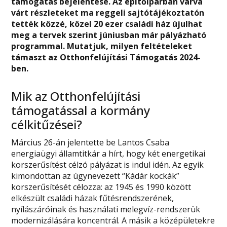
támogatás bejelentése. Az építőiparban várva
várt részleteket ma reggeli sajtótájékoztatón
tették közzé, közel 20 ezer családi ház újulhat
meg a tervek szerint júniusban már pályázható
programmal. Mutatjuk, milyen feltételeket
támaszt az Otthonfelújítási Támogatás 2024-
ben.
Mik az Otthonfelújítási
támogatással a kormány
célkitűzései?
Március 26-án jelentette be Lantos Csaba
energiaügyi államtitkár a hírt, hogy két energetikai
korszerűsítést célzó pályázat is indul idén. Az egyik
kimondottan az úgynevezett “Kádár kockák”
korszerűsítését célozza: az 1945 és 1990 között
elkészült családi házak fűtésrendszerének,
nyílászáróinak és használati melegvíz-rendszerük
modernizálására koncentrál. A másik a középületekre