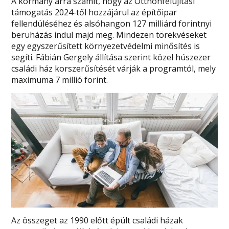
A kormány arra számít, hogy az Otthonfelújítási
támogatás 2024-től hozzájárul az építőipar
fellendüléséhez és alsóhangon 127 milliárd forintnyi
beruházás indul majd meg. Mindezen törekvéseket
egy egyszerűsített környezetvédelmi minősítés is
segíti. Fábián Gergely állítása szerint közel húszezer
családi ház korszerűsítését várják a programtól, mely
maximuma 7 millió forint.
Az összeget az 1990 előtt épült családi házak