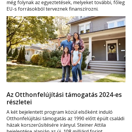
még folynak az egyeztetések, melyeket további, főleg
EU-s forrásokból terveznek finanszírozni.
Az Otthonfelújítási támogatás 2024-es
részletei
A két bejelentett program közül elsőként induló
Otthonfelújítási támogatás az 1990 előtt épült családi
házak korszerűsítésére irányul. Steiner Attila
bejelentése alapján az új, 108 milliárd forint