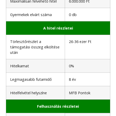
Maximálisan felvehető hitel
6.000.000 Ft
Gyermekek elvárt száma
0 db
A hitel részletei
Törlesztőrészlet a
26-36 ezer Ft
támogatási összeg elköltése
után
Hitelkamat
0%
Legmagasabb futamidő
8 év
Hitelfelvétel helyszíne
MFB Pontok
Felhasználás részletei