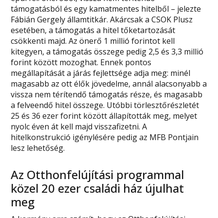
támogatásból és egy kamatmentes hitelből – jelezte
Fábián Gergely államtitkár. Akárcsak a CSOK Plusz
esetében, a támogatás a hitel tőketartozását
csökkenti majd. Az önerő 1 millió forintot kell
kitegyen, a támogatás összege pedig 2,5 és 3,3 millió
forint között mozoghat. Ennek pontos
megállapítását a járás fejlettsége adja meg: minél
magasabb az ott élők jövedelme, annál alacsonyabb a
vissza nem térítendő támogatás része, és magasabb
a felveendő hitel összege. Utóbbi törlesztőrészletét
25 és 36 ezer forint között állapították meg, melyet
nyolc éven át kell majd visszafizetni. A
hitelkonstrukció igénylésére pedig az MFB Pontjain
lesz lehetőség.
Az Otthonfelújítási programmal
közel 20 ezer családi ház újulhat
meg